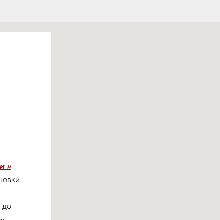
 >>
новки
 до
ем