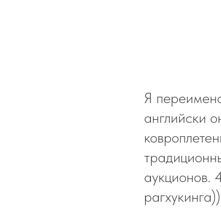
Я переимено
английски о
ковроплетен
традиционны
аукционов. 
рагхукинга))