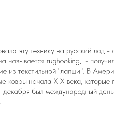
вала эту технику на русский лад - 
на называется rughooking, - получи
ие из текстильной "лапши". В Амери
е ковры начала ХIХ века, которые 
4 декабря был международный день
.