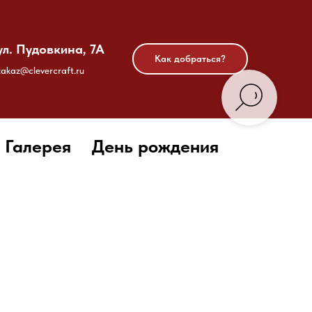
ул. Пудовкина, 7А
Как добраться?
zakaz@clevercraft.ru
Галерея
День рождения