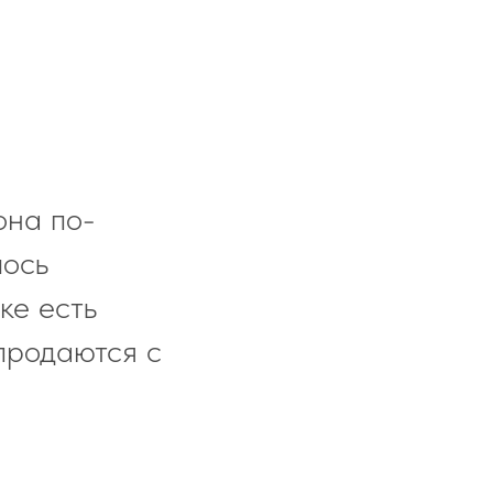
она по-
лось
ке есть
продаются с