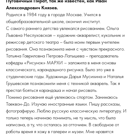
Пуговичный Пират, так же известен, как Иван
Александрович Князев.
Родился в 1984 году в городе Москве. Учился в
общеобразовательной школе, окончил институт.
С самого раннего детства увлекался рисованием. Ольга
Львовна Неслуховская – художник-акварелист, кукольник и
режиссер детского театра – была моим первым учителем
рисования. Она познакомила меня с чувством прекрасного.
Татьяна Гавриловна Петрова-Латышева – преподаватель
кафедры «Рисунок» МАРХИ – заложила в меня основы
классического, карандашного рисунка. Было это уже в
студенческие годы. Художницы Дарья Мусихина и Наталья
Грушевская познакомили меня с техникой акварель. Так я
престал бояться карандаша и начал рисовать.
Помимо рисования ещё увлекаюсь спортом. Занимаюсь
Таеквон-До. Изучаю иностранные языки. Пишу рассказы,
фотографирую. Люблю русскую классическую литературу. И
только теперь начинаю понимать, не ту мысль, что была
написана, а ту, что осталась за отточием. В свободное от
работы время я хожу в галереи и музеи. Мне нравятся