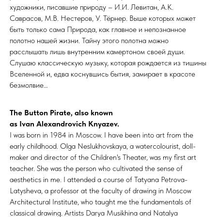
художники, писавшие природу – И.И. Левитан, А.К.
Саврасов, М.В. Нестеров, У. Тёрнер. Выше которых может
быть только сама Природа, как главное и непознанное
полотно нашей жизни. Тайну этого полотна можно
расслышать лишь внутренним камертоном своей души.
Слушаю классическую музыку, которая рождается из тишины
Вселенной и, едва коснувшись бытия, замирает в красоте
безмолвие…
The Button Pirate, also known
as Ivan Alexandrovich Knyazev.
I was born in 1984 in Moscow. I have been into art from the
early childhood. Olga Neslukhovskaya, a watercolourist, doll-
maker and director of the Children's Theater, was my first art
teacher. She was the person who cultivated the sense of
aesthetics in me. I attended a course of Tatyana Petrova-
Latysheva, a professor at the faculty of drawing in Moscow
Architectural Institute, who taught me the fundamentals of
classical drawing. Artists Darya Musikhina and Natalya