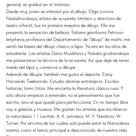
general, se graduó en el Instituto.
Desde muy joven se interesó por el dibujo. Olga Lvovna
Neslukhovskaya, artista de acuarela, titiritero y directora de
teatro infantil, fue mi primera maestra de dibujo. Ella me
presentó la sensación de belleza. Tatiana gavrilovna Petrova-
letysheva, profesora del Departamento de "dibujo" de marhi, me
sentó las bases del dibujo clásico a lápiz. Ya era en los años de
estudiante. Las artistas Daria Musikhina y Natalia grushevskaya
me presentaron la técnica de la acuarela. Así que dejé de tener
miedo del lápiz y comencé a dibujar.
Además de dibujar, también me gusta el deporte. Estoy
Haciendo Taekwondo. Estudio idiomas extranjeros. Escribo
historias, tomo fotos. Me encanta la literatura clásica rusa. Y
solo ahora empiezo a entender, no el pensamiento que fue
escrito, sino el que quedó para perfeccionar. En mi tiempo libre
voy a galerías y museos. Me gustan los artistas que escribieron
la naturaleza: I. I. Levitan, A. K. savrasov, M. V. Nesterov, W.
Turner. Por encima de los cuales solo puede estar la Naturaleza
misma, como el lienzo principal e desconocido de nuestra vida.