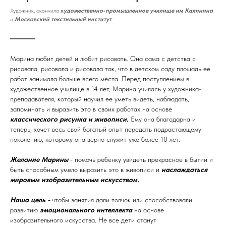
Художник, окончила
х
удожественно-промышленное училище им Калинина
и
Московский текстильный институт
Марина любит детей и любит рисовать. Она сама с детства с
рисовала, рисовала и рисовала так, что в детском саду площадь ее
работ занимала больше всего места. Перед поступлением в
художественное училище в 14 лет, Марина училась у художника-
преподавателя, который научил ее уметь видеть, наблюдать,
запоминать и выразить это в своих работах на основе
классического рисунка и живописи.
Ему она благодарна и
теперь, хочет весь свой богатый опыт передать подрастающему
поколению, которому она верно служит уже более 10 лет.
Желание Марины
- помочь ребенку увидеть прекрасное в бытии и
быть способным умело выразить это в живописи и
наслаждаться
мировым изобразительным искусством.
Наша цель -
чтобы занятия дали толчок или способствовали
развитию
эмоционального интеллекта
на основе
изобразительного искусства. Не все дети станут